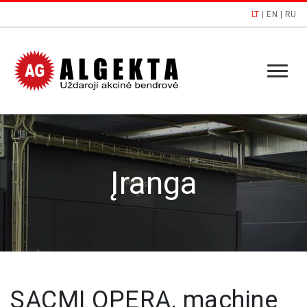
LT
|
EN
|
RU
Įranga
SACMI OPERA, machine